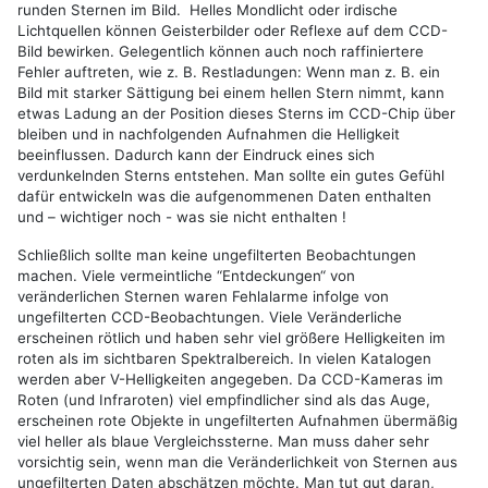
runden Sternen im Bild. Helles Mondlicht oder irdische
Lichtquellen können Geisterbilder oder Reflexe auf dem CCD-
Bild bewirken. Gelegentlich können auch noch raffiniertere
Fehler auftreten, wie z. B. Restladungen: Wenn man z. B. ein
Bild mit starker Sättigung bei einem hellen Stern nimmt, kann
etwas Ladung an der Position dieses Sterns im CCD-Chip über
bleiben und in nachfolgenden Aufnahmen die Helligkeit
beeinflussen. Dadurch kann der Eindruck eines sich
verdunkelnden Sterns entstehen. Man sollte ein gutes Gefühl
dafür entwickeln was die aufgenommenen Daten enthalten
und – wichtiger noch - was sie nicht enthalten !
Schließlich sollte man keine ungefilterten Beobachtungen
machen. Viele vermeintliche “Entdeckungen“ von
veränderlichen Sternen waren Fehlalarme infolge von
ungefilterten CCD-Beobachtungen. Viele Veränderliche
erscheinen rötlich und haben sehr viel größere Helligkeiten im
roten als im sichtbaren Spektralbereich. In vielen Katalogen
werden aber V-Helligkeiten angegeben. Da CCD-Kameras im
Roten (und Infraroten) viel empfindlicher sind als das Auge,
erscheinen rote Objekte in ungefilterten Aufnahmen übermäßig
viel heller als blaue Vergleichssterne. Man muss daher sehr
vorsichtig sein, wenn man die Veränderlichkeit von Sternen aus
ungefilterten Daten abschätzen möchte. Man tut gut daran,