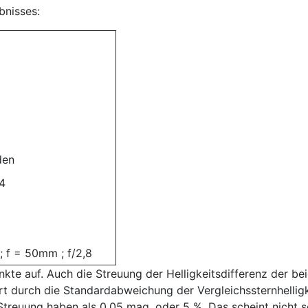
bnisses:
den
4
 ; f = 50mm ; f/2,8
Punkte auf. Auch die Streuung der Helligkeitsdifferenz der b
rt durch die Standardabweichung der Vergleichssternhelligk
e Streuung haben als 0,05 mag. oder 5 %. Das scheint nich