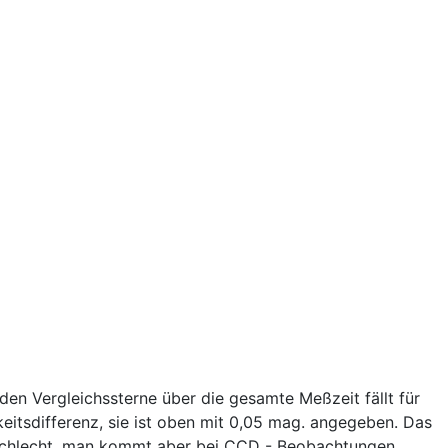
eiden Vergleichssterne über die gesamte Meßzeit fällt für
eitsdifferenz, sie ist oben mit 0,05 mag. angegeben. Das
t schlecht, man kommt aber bei CCD - Beobachtungen