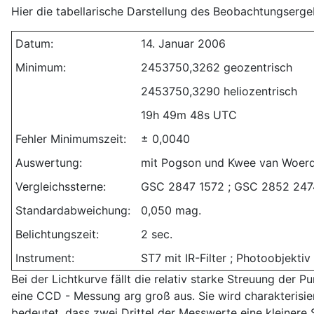
Hier die tabellarische Darstellung des Beobachtungserge
Datum:
14. Januar 2006
Minimum:
2453750,3262 geozentrisch
2453750,3290 heliozentrisch
19h 49m 48s UTC
Fehler Minimumszeit:
± 0,0040
Auswertung:
mit Pogson und Kwee van Woer
Vergleichssterne:
GSC 2847 1572 ; GSC 2852 247
Standardabweichung:
0,050 mag.
Belichtungszeit:
2 sec.
Instrument:
ST7 mit IR-Filter ; Photoobjektiv
Bei der Lichtkurve fällt die relativ starke Streuung der 
eine CCD - Messung arg groß aus. Sie wird charakterisie
bedeutet, dass zwei Drittel der Messwerte eine kleiner