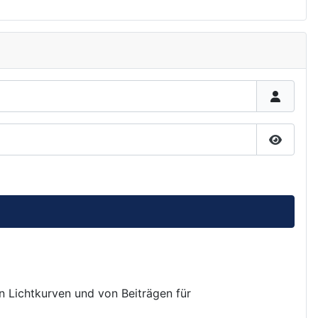
Passwor
on Lichtkurven und von Beiträgen für