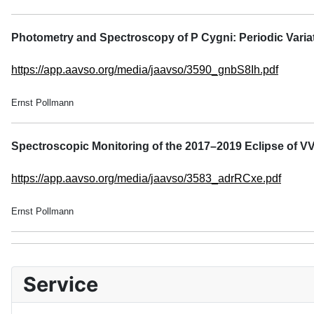
Photometry and Spectroscopy of P Cygni: Periodic Variatio
https://app.aavso.org/media/jaavso/3590_gnbS8Ih.pdf
Ernst Pollmann
Spectroscopic Monitoring of the 2017–2019 Eclipse of V
https://app.aavso.org/media/jaavso/3583_adrRCxe.pdf
Ernst Pollmann
Service