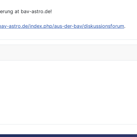
ierung at bav-astro.de!
/bav-astro.de/index.php/aus-der-bav/diskussionsforum
.