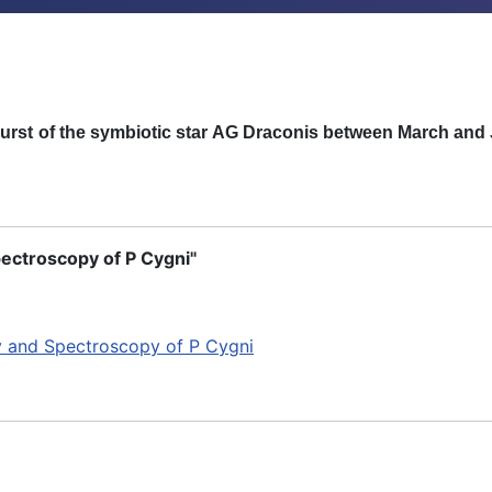
u
r
st
o
f
t
h
e sym
b
io
t
i
c st
a
r
A
G D
r
aco
n
i
s
b
etween
M
a
r
c
h
a
n
d
ectroscopy of P Cygni"
y and Spectroscopy of P Cygni