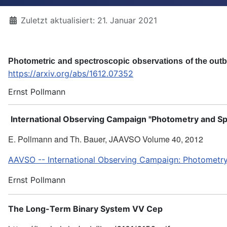
Details
Zuletzt aktualisiert: 21. Januar 2021
P
h
o
t
o
metr
i
c
a
n
d
s
p
ect
r
o
s
co
p
i
c
o
b
se
r
v
a
t
io
n
s
o
f
t
h
e
o
u
tb
https://arxiv.org/abs/1612.07352
Ernst Pollmann
International Observing Campaign "
Photometry and Sp
E. Pollmann and Th. Bauer, JAAVSO Volume 40, 2012
AAVSO -- International Observing Campaign: Photometr
Ernst Pollmann
The Long-Term Binary System VV Cep