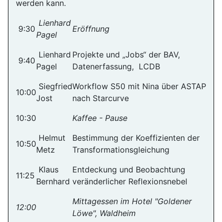
werden kann.
Lienhard
9:30
Eröffnung
Pagel
Lienhard
Projekte und „Jobs“ der BAV,
9:40
Pagel
Datenerfassung, LCDB
Siegfried
Workflow S50 mit Nina über ASTAP
10:00
Jost
nach Starcurve
10:30
Kaffee - Pause
Helmut
Bestimmung der Koeffizienten der
10:50
Metz
Transformationsgleichung
Klaus
Entdeckung und Beobachtung
11:25
Bernhard
veränderlicher Reflexionsnebel
Mittagessen im Hotel "Goldener
12:00
Löwe", Waldheim